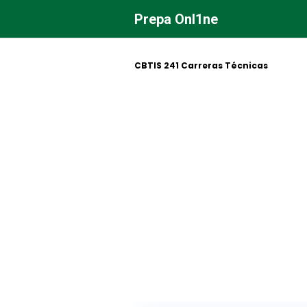
Saltar
Prepa Onl1ne
al
contenido
CBTIS 241 Carreras Técnicas