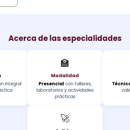
Acerca de las especialidades
🏫
n
Modalidad
n integral
Presencial
con talleres,
Técnico
áctica
laboratorios y actividades
vali
prácticas
🚀