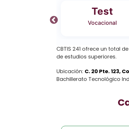
ferta
Test
 Carreras
Vocacional
CBTIS 241 ofrece un total d
de estudios superiores.
Ubicación:
C. 20 Pte. 123, 
Bachillerato Tecnológico Indu
Ca