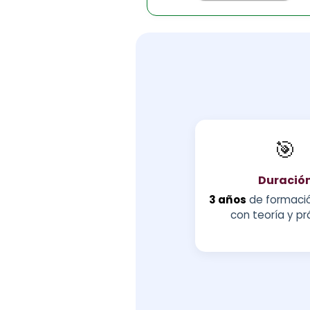
🎯
Duració
3 años
de formació
con teoría y pr