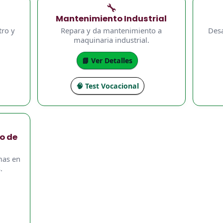
🔧
Mantenimiento Industrial
tro y
Repara y da mantenimiento a
Desa
maquinaria industrial.
📘 Ver Detalles
🧠 Test Vocacional
o de
mas en
.