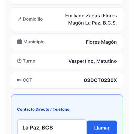
Emiliano Zapata Flores
📍 Domicilio
Magón La Paz, B.C.S.
🏙️ Municipio
Flores Magón
🕐 Turno
Vespertino, Matutino
🔑 CCT
03DCT0230X
Contacto Directo / Teléfono:
La Paz, BCS
Llamar