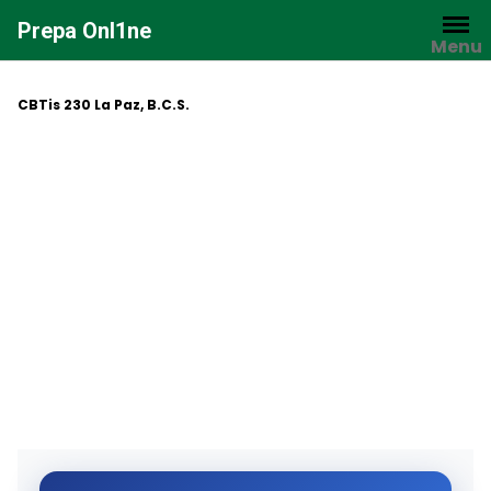
Saltar
Prepa Onl1ne
al
Menu
contenido
CBTis 230 La Paz, B.C.S.