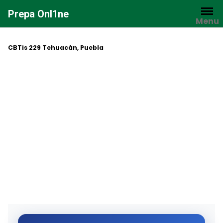
Saltar
Prepa Onl1ne
al
Menu
contenido
CBTis 229 Tehuacán, Puebla