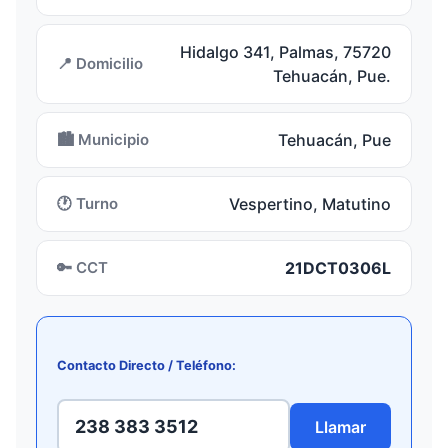
Hidalgo 341, Palmas, 75720
📍 Domicilio
Tehuacán, Pue.
🏙️ Municipio
Tehuacán, Pue
🕐 Turno
Vespertino, Matutino
🔑 CCT
21DCT0306L
Contacto Directo / Teléfono:
238 383 3512
Llamar