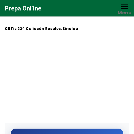
Saltar
Prepa Onl1ne
al
Menu
contenido
CBTis 224 Culiacán Rosales, Sinaloa