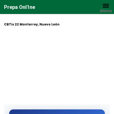
Saltar
Prepa Onl1ne
al
Menu
contenido
CBTis 22 Monterrey, Nuevo León