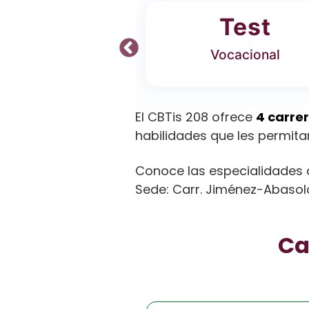
ferta
Test
 Carreras
Vocacional
El CBTis 208 ofrece
4 carre
habilidades que les permita
Conoce las especialidades d
Sede: Carr. Jiménez-Abasolo
Ca