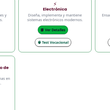
⚡
Electrónica
es y
Diseña, implementa y mantiene
Ensa
s.
sistemas electrónicos modernos.
📘 Ver Detalles
🧠 Test Vocacional
o de
mas en
.