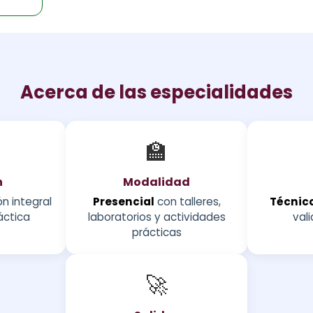
Acerca de las especialidades
🏫
n
Modalidad
n integral
Presencial
con talleres,
Técnico
áctica
laboratorios y actividades
vali
prácticas
🚀