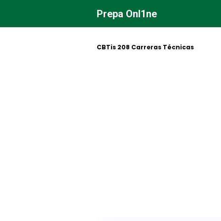
Saltar
Prepa Onl1ne
al
contenido
CBTis 208 Carreras Técnicas