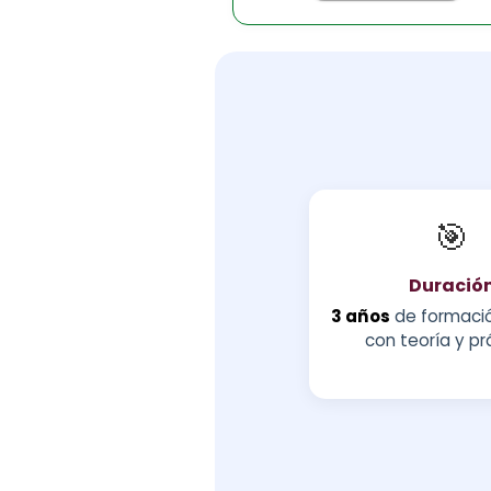
🎯
Duració
3 años
de formació
con teoría y pr