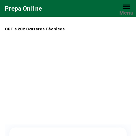
Saltar
Prepa Onl1ne
al
Menu
contenido
CBTis 202 Carreras Técnicas