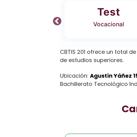
ferta
Test
 Carreras
Vocacional
CBTIS 201 ofrece un total d
de estudios superiores.
Ubicación:
Agustín Yáñez 15
Bachillerato Tecnológico Indu
Car