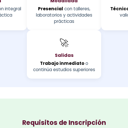
n
Modalidad
n integral
Presencial
con talleres,
Técnico
áctica
laboratorios y actividades
vali
prácticas
🚀
Salidas
Trabajo inmediato
o
continúa estudios superiores
Requisitos de Inscripción