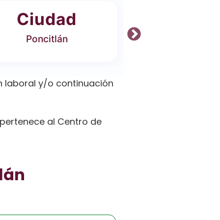
Ciudad
Ofer
Poncitlán
3 Carrer
 laboral y/o continuación
l pertenece al Centro de
tlán