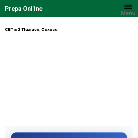
Saltar
Prepa Onl1ne
al
Menu
contenido
CBTis 2 Tlaxiaco, Oaxaca