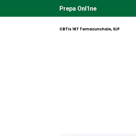
Saltar
Prepa Onl1ne
al
contenido
CBTis 187 Tamazunchale, SLP