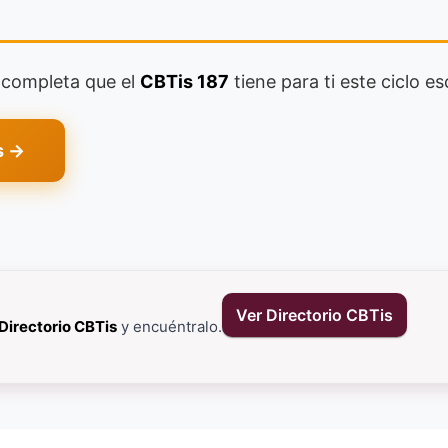
a completa que el
CBTis 187
tiene para ti este ciclo es
s →
Ver Directorio CBTis
Directorio CBTis
y encuéntralo.