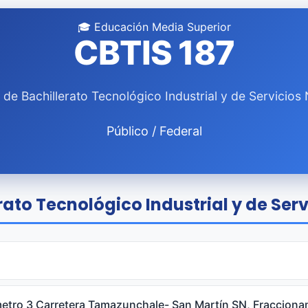
🎓 Educación Media Superior
CBTIS 187
 de Bachillerato Tecnológico Industrial y de Servicios 
Público / Federal
ato Tecnológico Industrial y de Serv
etro 3 Carretera Tamazunchale- San Martín SN, Fracciona