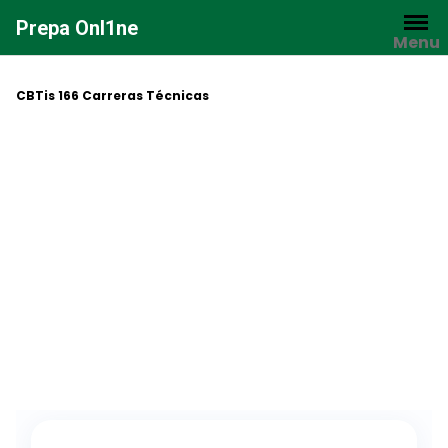
Saltar
Prepa Onl1ne
al
Menu
contenido
CBTis 166 Carreras Técnicas