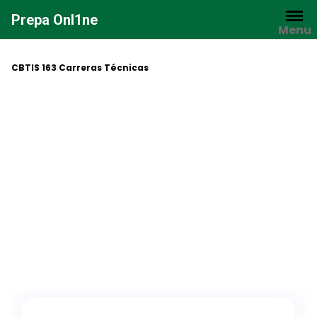
Saltar
Prepa Onl1ne
al
Menu
contenido
CBTIS 163 Carreras Técnicas