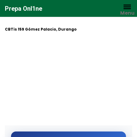
Saltar
Prepa Onl1ne
al
Menu
contenido
CBTis 159 Gómez Palacio, Durango