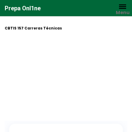
Saltar
Prepa Onl1ne
al
Menu
contenido
CBTIS 157 Carreras Técnicas