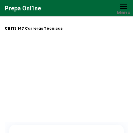
Saltar
Prepa Onl1ne
al
Menu
contenido
CBTIS 147 Carreras Técnicas