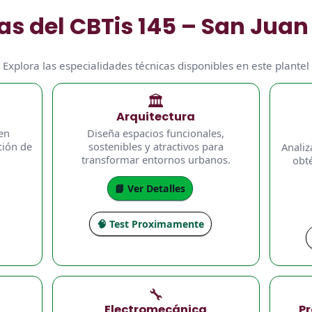
as del CBTis 145 – San Juan 
Explora las especialidades técnicas disponibles en este plantel
🏛️
Arquitectura
 en
Diseña espacios funcionales,
ción de
sostenibles y atractivos para
Analiz
transformar entornos urbanos.
obt
📘 Ver Detalles
🧠 Test Proximamente
🔧
Electromecánica
Pr