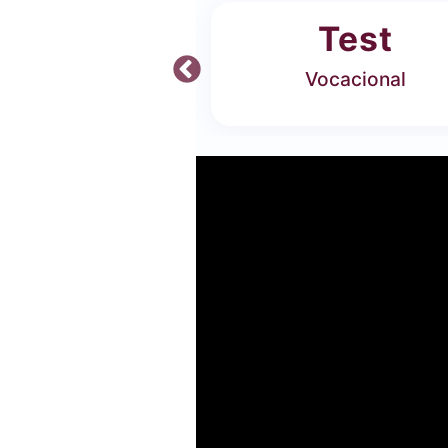
ferta
Test
 Carreras
Vocacional