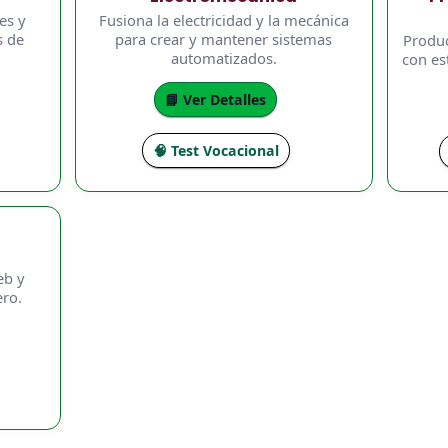
es y
Fusiona la electricidad y la mecánica
s de
para crear y mantener sistemas
Produc
automatizados.
con es
📘 Ver Detalles
🧠 Test Vocacional
eb y
ero.