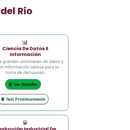
del Río
📊
Ciencia De Datos E
Información
a grandes volúmenes de datos y
én información valiosa para la
toma de decisiones.
📘 Ver Detalles
🧠 Test Proximamente
🥫
oducción Industrial De