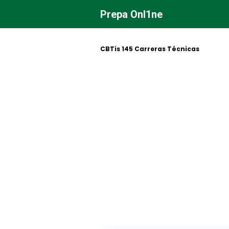
Saltar
Prepa Onl1ne
al
contenido
CBTis 145 Carreras Técnicas