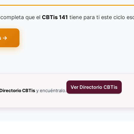
a completa que el
CBTis 141
tiene para ti este ciclo es
s →
Ver Directorio CBTis
Directorio CBTis
y encuéntralo.