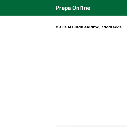
Saltar
Prepa Onl1ne
al
contenido
CBTis 141 Juan Aldama, Zacatecas