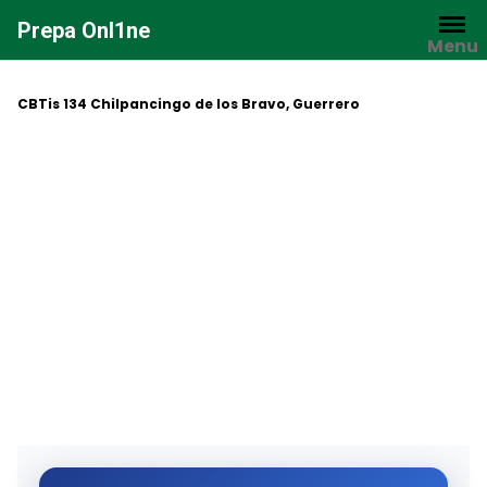
Saltar
Prepa Onl1ne
al
Menu
contenido
CBTis 134 Chilpancingo de los Bravo, Guerrero