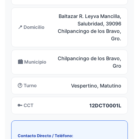
Baltazar R. Leyva Mancilla,
Salubridad, 39096
📍 Domicilio
Chilpancingo de los Bravo,
Gro.
Chilpancingo de los Bravo,
🏙️ Municipio
Gro
🕐 Turno
Vespertino, Matutino
🔑 CCT
12DCT0001L
Contacto Directo / Teléfono: