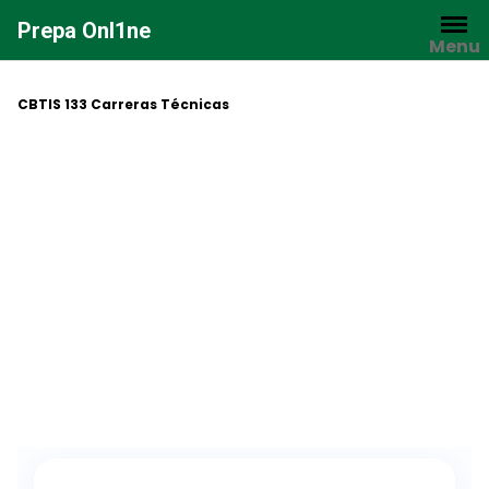
Saltar
Prepa Onl1ne
al
Menu
contenido
CBTIS 133 Carreras Técnicas