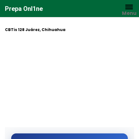
Saltar
Prepa Onl1ne
al
Menu
contenido
CBTis 128 Juárez, Chihuahua