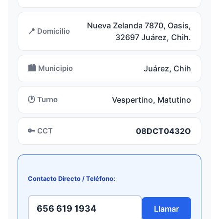
Nueva Zelanda 7870, Oasis,
📍 Domicilio
32697 Juárez, Chih.
🏙️ Municipio
Juárez, Chih
🕐 Turno
Vespertino, Matutino
🔑 CCT
08DCT0432O
Contacto Directo / Teléfono:
656 619 1934
Llamar