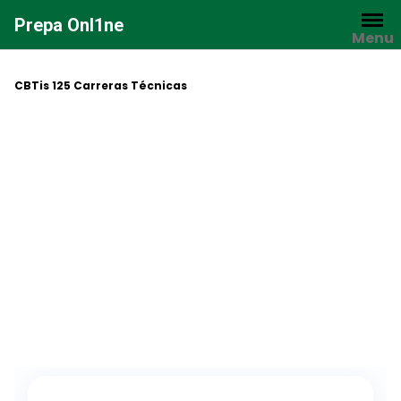
Saltar
Prepa Onl1ne
al
Menu
contenido
CBTis 125 Carreras Técnicas