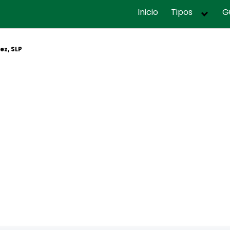
Inicio
Tipos
G
ez, SLP