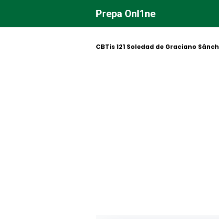
Saltar
Prepa Onl1ne
al
contenido
CBTis 121 Soledad de Graciano Sánch