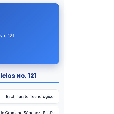
No. 121
cios No. 121
Bachillerato Tecnológico
de Graciano Sánchez, S.L.P.