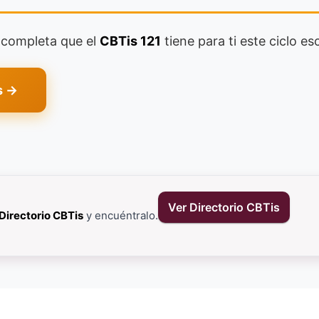
a completa que el
CBTis 121
tiene para ti este ciclo esc
s →
Ver Directorio CBTis
Directorio CBTis
y encuéntralo.