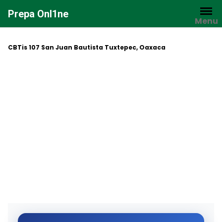
Saltar
Prepa Onl1ne
al
Menu
contenido
CBTis 107 San Juan Bautista Tuxtepec, Oaxaca