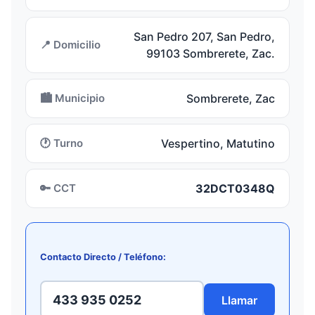
San Pedro 207, San Pedro,
📍 Domicilio
99103 Sombrerete, Zac.
🏙️ Municipio
Sombrerete, Zac
🕐 Turno
Vespertino, Matutino
🔑 CCT
32DCT0348Q
Contacto Directo / Teléfono:
433 935 0252
Llamar