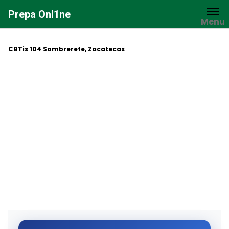
Saltar
Prepa Onl1ne
al
Menu
contenido
CBTis 104 Sombrerete, Zacatecas