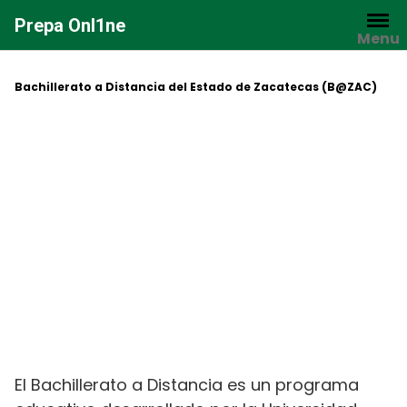
Saltar
Prepa Onl1ne
al
Menu
contenido
Bachillerato a Distancia del Estado de Zacatecas (B@ZAC)
El Bachillerato a Distancia es un programa